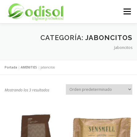
Saltar
al
Menú
contenido
EMPRESA
SERVICIOS
PRODUCTOS
CATEGORÍA:
JABONCITOS
Jaboncitos
ÁREA CLIENTES
CONTACTO
Portada
»
AMENITIES
»
Jaboncitos
Mostrando los 3 resultados