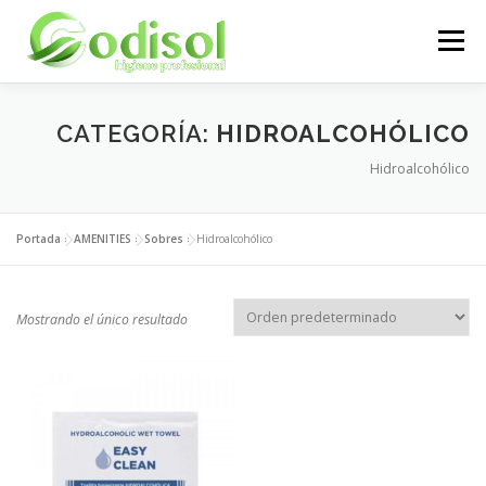
Saltar
al
Menú
contenido
EMPRESA
SERVICIOS
PRODUCTOS
CATEGORÍA:
HIDROALCOHÓLICO
Hidroalcohólico
ÁREA CLIENTES
CONTACTO
Portada
»
AMENITIES
»
Sobres
»
Hidroalcohólico
Mostrando el único resultado