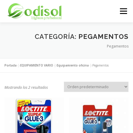
Saltar
al
Menú
contenido
EMPRESA
SERVICIOS
PRODUCTOS
CATEGORÍA:
PEGAMENTOS
Pegamentos
ÁREA CLIENTES
CONTACTO
Portada
»
EQUIPAMIENTO VARIO
»
Equipamiento oficina
»
Pegamentos
Mostrando los 2 resultados