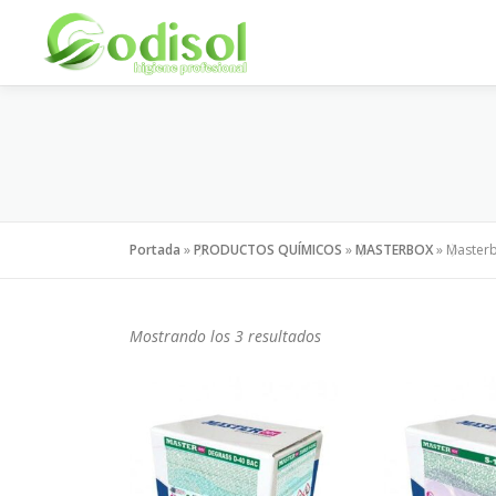
Saltar
al
contenido
Portada
»
PRODUCTOS QUÍMICOS
»
MASTERBOX
»
Masterb
Mostrando los 3 resultados