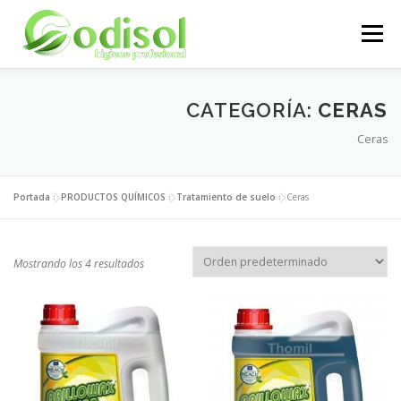
Saltar
al
Menú
contenido
EMPRESA
SERVICIOS
PRODUCTOS
CATEGORÍA:
CERAS
Ceras
ÁREA CLIENTES
CONTACTO
Portada
»
PRODUCTOS QUÍMICOS
»
Tratamiento de suelo
»
Ceras
Mostrando los 4 resultados