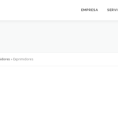
EMPRESA
SERV
midores
»
Exprimidores