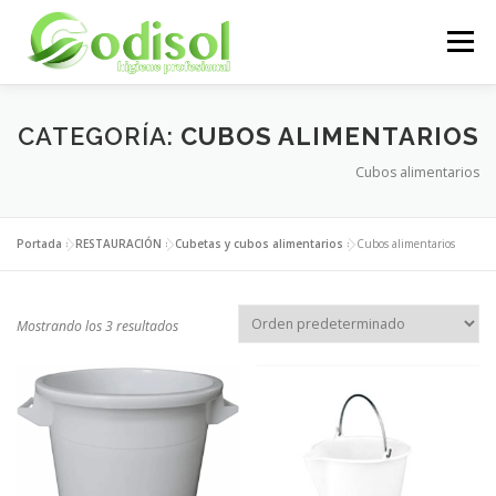
Saltar
al
Menú
contenido
EMPRESA
SERVICIOS
PRODUCTOS
CATEGORÍA:
CUBOS ALIMENTARIOS
Cubos alimentarios
ÁREA CLIENTES
CONTACTO
Portada
»
RESTAURACIÓN
»
Cubetas y cubos alimentarios
»
Cubos alimentarios
Mostrando los 3 resultados