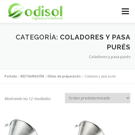
Saltar
al
Menú
contenido
EMPRESA
SERVICIOS
PRODUCTOS
CATEGORÍA:
COLADORES Y PASA
PURÉS
Coladores y pasa purés
ÁREA CLIENTES
CONTACTO
Portada
»
RESTAURACIÓN
»
Útiles de preparación
»
Coladores y pasa purés
Mostrando los 12 resultados