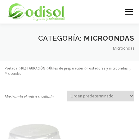
Saltar
al
Menú
contenido
EMPRESA
SERVICIOS
PRODUCTOS
CATEGORÍA:
MICROONDAS
Microondas
ÁREA CLIENTES
CONTACTO
Portada
»
RESTAURACIÓN
»
Útiles de preparación
»
Tostadoras y microondas
»
Microondas
Mostrando el único resultado