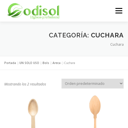
Saltar
al
Menú
contenido
EMPRESA
SERVICIOS
PRODUCTOS
CATEGORÍA:
CUCHARA
Cuchara
ÁREA CLIENTES
CONTACTO
Portada
»
UN SOLO USO
»
Bols
»
Areca
»
Cuchara
Mostrando los 2 resultados