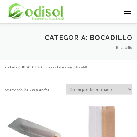
Saltar
al
Menú
contenido
EMPRESA
SERVICIOS
PRODUCTOS
CATEGORÍA:
BOCADILLO
Bocadillo
ÁREA CLIENTES
CONTACTO
Portada
»
UN SOLO USO
»
Bolsas take away
»
Bocadillo
Mostrando los 3 resultados