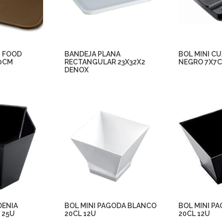
T FOOD
BANDEJA PLANA
BOL MINI C
0CM
RECTANGULAR 23X32X2
NEGRO 7X7C
DENOX
DENIA
BOL MINI PAGODA BLANCO
BOL MINI P
 25U
20CL 12U
20CL 12U