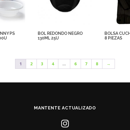
ONNY PS
BOL REDONDO NEGRO
BOLSA CUCH
00U
130ML 25U
8 PIEZAS
1
2
3
4
…
6
7
8
→
MANTENTE ACTUALIZADO