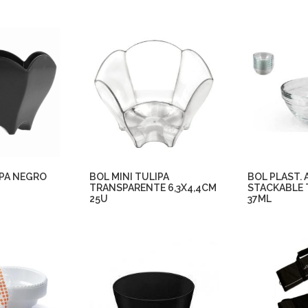
IPA NEGRO
BOL MINI TULIPA
BOL PLAST. 
U
TRANSPARENTE 6,3X4,4CM
STACKABLE 
25U
37ML