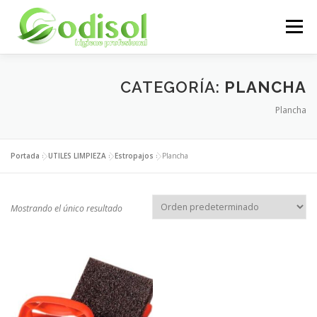
Saltar
al
Menú
contenido
EMPRESA
SERVICIOS
PRODUCTOS
CATEGORÍA:
PLANCHA
Plancha
ÁREA CLIENTES
CONTACTO
Portada
»
UTILES LIMPIEZA
»
Estropajos
»
Plancha
Mostrando el único resultado