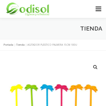
Saltar
al
Menú
contenido
EMPRESA
SERVICIOS
PRODUCTOS
TIENDA
ÁREA CLIENTES
CONTACTO
Portada
»
Tienda
»
AGITADOR PLÁSTICO PALMERA 15CM 100U