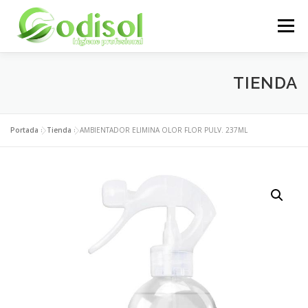
Saltar
al
Menú
contenido
EMPRESA
SERVICIOS
PRODUCTOS
TIENDA
ÁREA CLIENTES
CONTACTO
Portada
»
Tienda
»
AMBIENTADOR ELIMINA OLOR FLOR PULV. 237ML