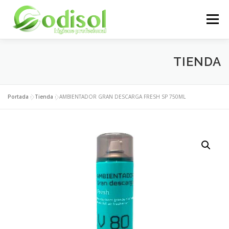
Saltar
al
Menú
contenido
EMPRESA
SERVICIOS
PRODUCTOS
TIENDA
ÁREA CLIENTES
CONTACTO
Portada
»
Tienda
»
AMBIENTADOR GRAN DESCARGA FRESH SP 750ML