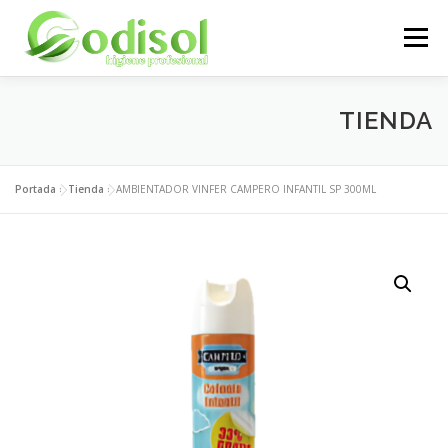
Saltar
al
Menú
contenido
EMPRESA
SERVICIOS
PRODUCTOS
TIENDA
ÁREA CLIENTES
CONTACTO
Portada
»
Tienda
»
AMBIENTADOR VINFER CAMPERO INFANTIL SP 300ML