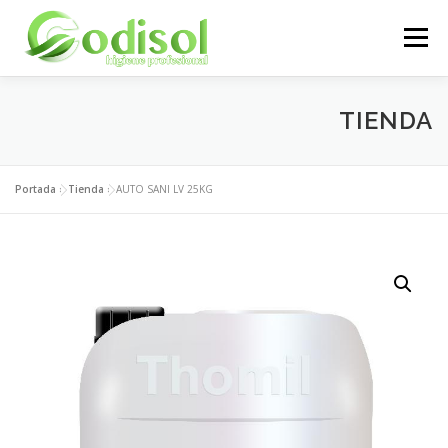
Saltar
al
Menú
contenido
EMPRESA
SERVICIOS
PRODUCTOS
TIENDA
ÁREA CLIENTES
CONTACTO
Portada
»
Tienda
»
AUTO SANI LV 25KG