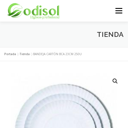
Saltar
al
Menú
contenido
EMPRESA
SERVICIOS
PRODUCTOS
TIENDA
ÁREA CLIENTES
CONTACTO
Portada
»
Tienda
»
BANDEJA CARTÓN BCA 23CM 250U