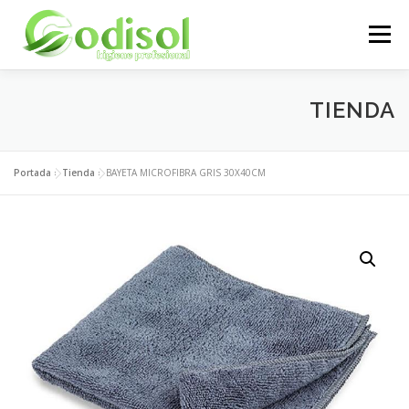
Saltar
al
Menú
contenido
EMPRESA
SERVICIOS
PRODUCTOS
TIENDA
ÁREA CLIENTES
CONTACTO
Portada
»
Tienda
»
BAYETA MICROFIBRA GRIS 30X40CM