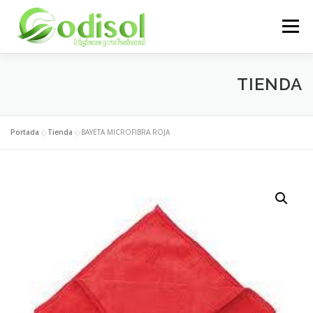
Saltar
al
Menú
contenido
EMPRESA
SERVICIOS
PRODUCTOS
TIENDA
ÁREA CLIENTES
CONTACTO
Portada
»
Tienda
»
BAYETA MICROFIBRA ROJA