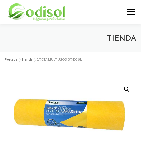
Saltar
al
Menú
contenido
EMPRESA
SERVICIOS
PRODUCTOS
TIENDA
ÁREA CLIENTES
CONTACTO
Portada
»
Tienda
»
BAYETA MULTIUSOS BAYEC 6M