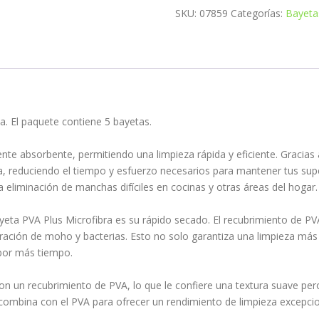
SKU:
07859
Categorías:
Bayeta
. El paquete contiene 5 bayetas.
mente absorbente, permitiendo una limpieza rápida y eficiente. Gracias
a, reduciendo el tiempo y esfuerzo necesarios para mantener tus supe
la eliminación de manchas difíciles en cocinas y otras áreas del hogar.
ayeta PVA Plus Microfibra es su rápido secado. El recubrimiento de 
feración de moho y bacterias. Esto no solo garantiza una limpieza más 
por más tiempo.
 un recubrimiento de PVA, lo que le confiere una textura suave pero
e combina con el PVA para ofrecer un rendimiento de limpieza excepcio