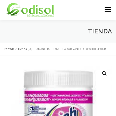
Saltar
al
Menú
contenido
EMPRESA
SERVICIOS
PRODUCTOS
TIENDA
ÁREA CLIENTES
CONTACTO
Portada
»
Tienda
»
QUITAMANCHAS BLANQUEADOR VANISH OXI WHITE 450GR