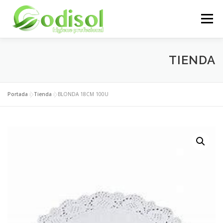
Saltar
al
Menú
contenido
EMPRESA
SERVICIOS
PRODUCTOS
TIENDA
ÁREA CLIENTES
CONTACTO
Portada
»
Tienda
»
BLONDA 18CM 100U