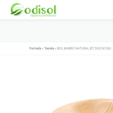
Saltar
al
contenido
Portada
»
Tienda
»
BOL BAMBÚ NATURAL Ø7,5X3CM 50U