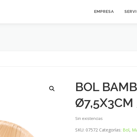
EMPRESA
SERV
BOL BAMB
Ø7,5X3CM
Sin existencias
SKU:
07572
Categorías:
Bol
,
Ma