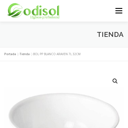
Saltar
al
Menú
contenido
EMPRESA
SERVICIOS
PRODUCTOS
TIENDA
ÁREA CLIENTES
CONTACTO
Portada
»
Tienda
»
BOL PP BLANCO ARAVEN 7L 32CM