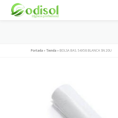
Saltar
al
contenido
Portada
»
Tienda
»
BOLSA BAS. 54X58 BLANCA SN 20U