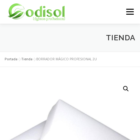
Saltar
al
Menú
contenido
EMPRESA
SERVICIOS
PRODUCTOS
TIENDA
ÁREA CLIENTES
CONTACTO
Portada
»
Tienda
»
BORRADOR MÁGICO PROFESIONAL 2U