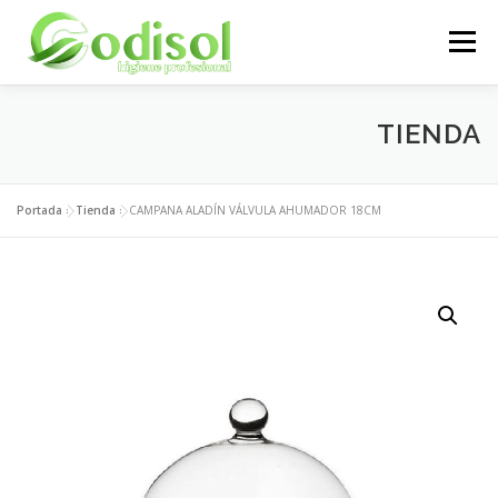
Saltar
al
Menú
contenido
EMPRESA
SERVICIOS
PRODUCTOS
TIENDA
ÁREA CLIENTES
CONTACTO
Portada
»
Tienda
»
CAMPANA ALADÍN VÁLVULA AHUMADOR 18CM