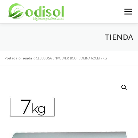
Saltar
al
Menú
contenido
EMPRESA
SERVICIOS
PRODUCTOS
TIENDA
ÁREA CLIENTES
CONTACTO
Portada
»
Tienda
»
CELULOSA ENVOLVER BCO. BOBINA 62CM 7KG