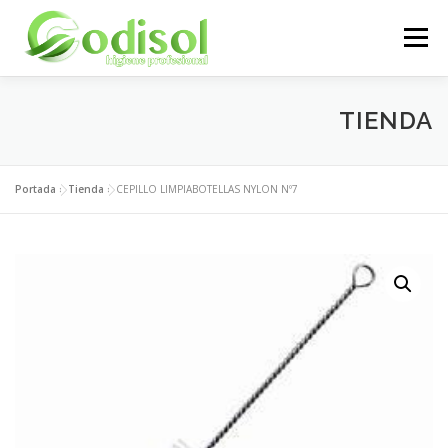
Saltar
al
Menú
contenido
EMPRESA
SERVICIOS
PRODUCTOS
TIENDA
ÁREA CLIENTES
CONTACTO
Portada
»
Tienda
»
CEPILLO LIMPIABOTELLAS NYLON Nº7