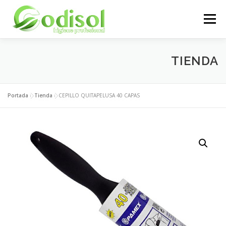
Saltar
al
Menú
contenido
EMPRESA
SERVICIOS
PRODUCTOS
TIENDA
ÁREA CLIENTES
CONTACTO
Portada
»
Tienda
»
CEPILLO QUITAPELUSA 40 CAPAS