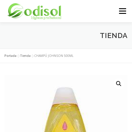
Saltar
al
Menú
contenido
EMPRESA
SERVICIOS
PRODUCTOS
TIENDA
ÁREA CLIENTES
CONTACTO
Portada
»
Tienda
»
CHAMPÚ JOHNSON 500ML