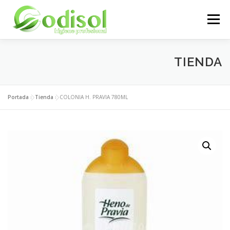
Saltar
al
Menú
contenido
EMPRESA
SERVICIOS
PRODUCTOS
TIENDA
ÁREA CLIENTES
CONTACTO
Portada
»
Tienda
»
COLONIA H. PRAVIA 780ML