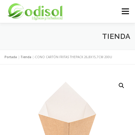
Saltar
al
Menú
contenido
EMPRESA
SERVICIOS
PRODUCTOS
TIENDA
ÁREA CLIENTES
CONTACTO
Portada
»
Tienda
»
CONO CARTÓN FRITAS THEPACK 26,8X15,7CM 200U