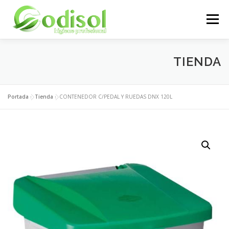
Saltar
al
Menú
contenido
EMPRESA
SERVICIOS
PRODUCTOS
TIENDA
ÁREA CLIENTES
CONTACTO
Portada
»
Tienda
»
CONTENEDOR C/PEDAL Y RUEDAS DNX 120L