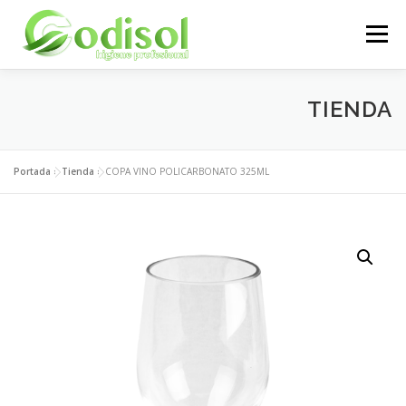
Saltar
al
Menú
contenido
EMPRESA
SERVICIOS
PRODUCTOS
TIENDA
ÁREA CLIENTES
CONTACTO
Portada
»
Tienda
»
COPA VINO POLICARBONATO 325ML