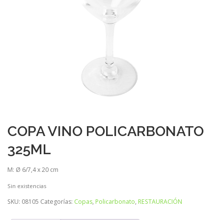
COPA VINO POLICARBONATO
325ML
M: Ø 6/7,4 x 20 cm
Sin existencias
SKU:
08105
Categorías:
Copas
,
Policarbonato
,
RESTAURACIÓN