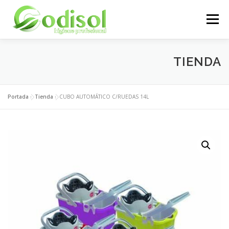
Saltar
al
Menú
contenido
EMPRESA
SERVICIOS
PRODUCTOS
TIENDA
ÁREA CLIENTES
CONTACTO
Portada
»
Tienda
»
CUBO AUTOMÁTICO C/RUEDAS 14L