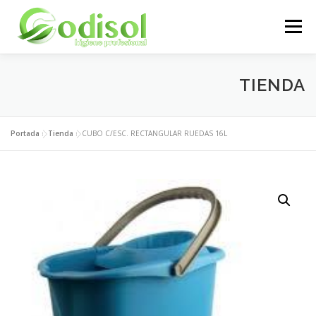
Saltar
al
Menú
contenido
EMPRESA
SERVICIOS
PRODUCTOS
TIENDA
ÁREA CLIENTES
CONTACTO
Portada
»
Tienda
»
CUBO C/ESC. RECTANGULAR RUEDAS 16L