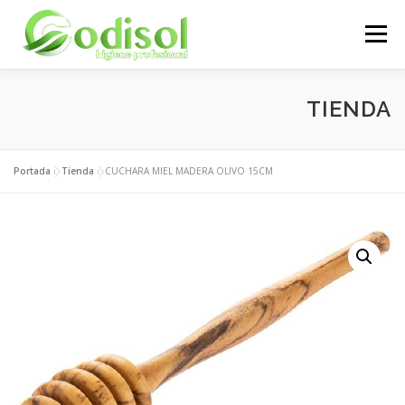
Saltar
al
Menú
contenido
EMPRESA
SERVICIOS
PRODUCTOS
TIENDA
ÁREA CLIENTES
CONTACTO
Portada
»
Tienda
»
CUCHARA MIEL MADERA OLIVO 15CM