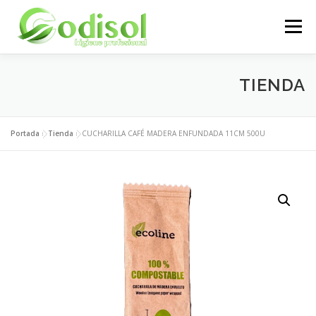
Saltar
al
Menú
contenido
EMPRESA
SERVICIOS
PRODUCTOS
TIENDA
ÁREA CLIENTES
CONTACTO
Portada
»
Tienda
»
CUCHARILLA CAFÉ MADERA ENFUNDADA 11CM 500U