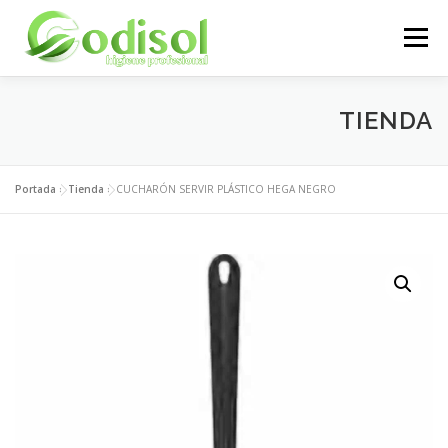
Saltar
al
Menú
contenido
EMPRESA
SERVICIOS
PRODUCTOS
TIENDA
ÁREA CLIENTES
CONTACTO
Portada
»
Tienda
»
CUCHARÓN SERVIR PLÁSTICO HEGA NEGRO