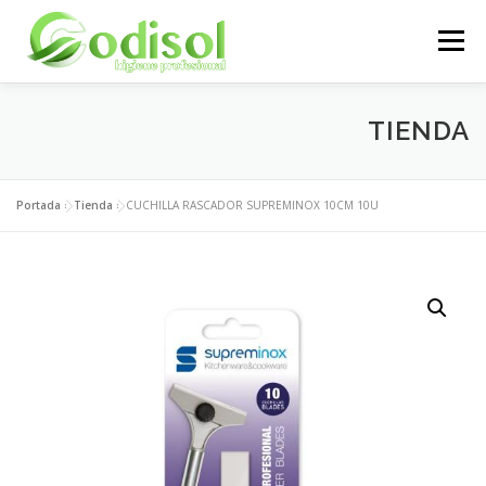
Saltar
al
Menú
contenido
EMPRESA
SERVICIOS
PRODUCTOS
TIENDA
ÁREA CLIENTES
CONTACTO
Portada
»
Tienda
»
CUCHILLA RASCADOR SUPREMINOX 10CM 10U