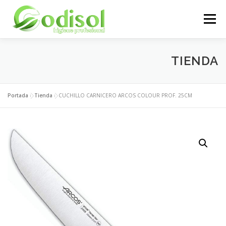
Saltar
al
Menú
contenido
EMPRESA
SERVICIOS
PRODUCTOS
TIENDA
ÁREA CLIENTES
CONTACTO
Portada
»
Tienda
»
CUCHILLO CARNICERO ARCOS COLOUR PROF. 25CM