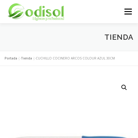
Saltar
al
Menú
contenido
EMPRESA
SERVICIOS
PRODUCTOS
TIENDA
ÁREA CLIENTES
CONTACTO
Portada
»
Tienda
»
CUCHILLO COCINERO ARCOS COLOUR AZUL 30CM