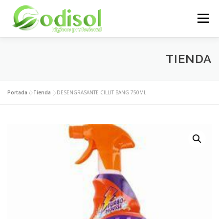
Saltar
al
Menú
contenido
EMPRESA
SERVICIOS
PRODUCTOS
TIENDA
ÁREA CLIENTES
CONTACTO
Portada
»
Tienda
»
DESENGRASANTE CILLIT BANG 750ML