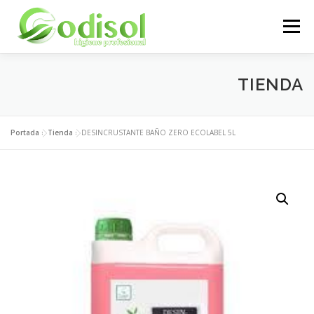
Saltar
al
Menú
contenido
EMPRESA
SERVICIOS
PRODUCTOS
TIENDA
ÁREA CLIENTES
CONTACTO
Portada
»
Tienda
»
DESINCRUSTANTE BAÑO ZERO ECOLABEL 5L