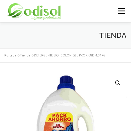
Saltar
al
Menú
contenido
EMPRESA
SERVICIOS
PRODUCTOS
TIENDA
ÁREA CLIENTES
CONTACTO
Portada
»
Tienda
»
DETERGENTE LIQ. COLON GEL PROF. 68D 4,01KG