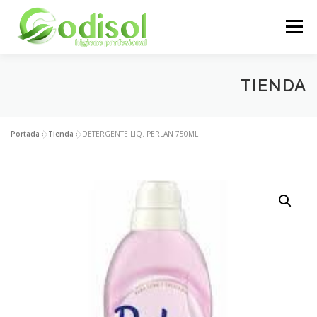
Saltar
al
Menú
contenido
EMPRESA
SERVICIOS
PRODUCTOS
TIENDA
ÁREA CLIENTES
CONTACTO
Portada
»
Tienda
»
DETERGENTE LIQ. PERLAN 750ML